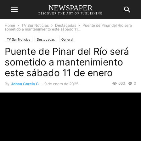
NEWSPAPER
DISCOVER THE ART OF PUBLISHING
Home
TV Sur Noticias
Destacadas
Puente de Pinar del Río será
sometido a mantenimiento este sábado 11...
TV Sur Noticias
Destacadas
General
Puente de Pinar del Río será
sometido a mantenimiento
este sábado 11 de enero
663
0
By
Johan Garcia G.
-
9 de enero de 2025