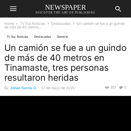
NEWSPAPER
DISCOVER THE ART OF PUBLISHING
Home
TV Sur Noticias
Destacadas
Un camión se fue a un guindo
de más de 40 metros...
TV Sur Noticias
Destacadas
General
Un camión se fue a un guindo
de más de 40 metros en
Tinamaste, tres personas
resultaron heridas
851
0
By
Johan Garcia G.
-
27 de mayo de 2025