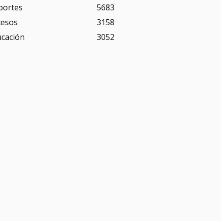
portes
5683
cesos
3158
ucación
3052