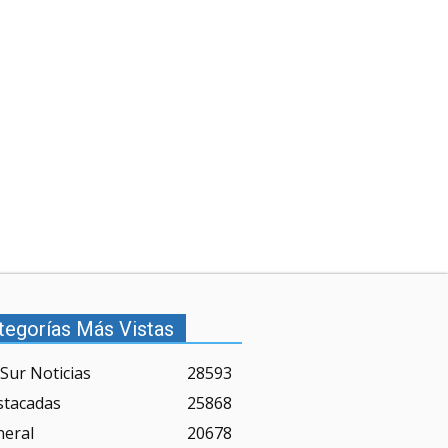
tegorías Más Vistas
Sur Noticias
28593
stacadas
25868
neral
20678