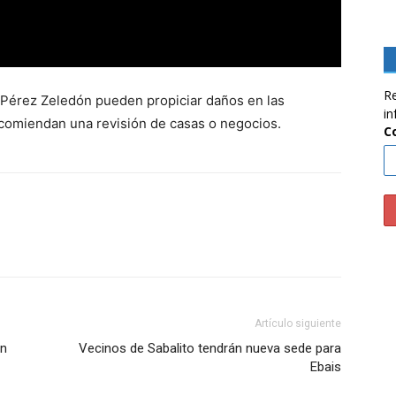
Re
 Pérez Zeledón pueden propiciar daños en las
in
ecomiendan una revisión de casas o negocios.
C
Artículo siguiente
un
Vecinos de Sabalito tendrán nueva sede para
Ebais