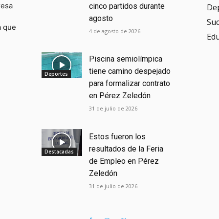
resa
cinco partidos durante
De
agosto
Su
a que
4 de agosto de 2026
Ed
Piscina semiolímpica
tiene camino despejado
Deportes
para formalizar contrato
en Pérez Zeledón
31 de julio de 2026
Estos fueron los
resultados de la Feria
Destacadas
de Empleo en Pérez
Zeledón
31 de julio de 2026