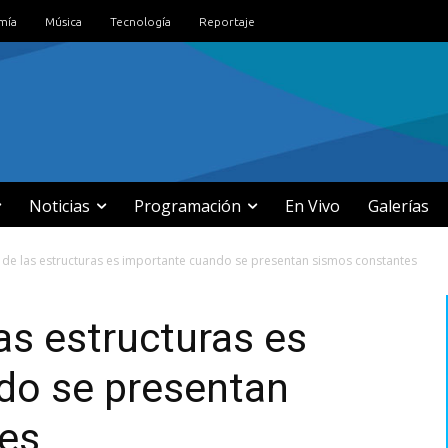
mía
Música
Tecnología
Reportaje
Noticias
Programación
En Vivo
Galerías
 de las estructuras es importante cuando se presentan sismos constantes
as estructuras es
do se presentan
es