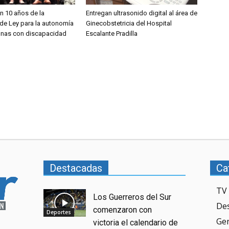
 10 años de la
Entregan ultrasonido digital al área de
de Ley para la autonomía
Ginecobstetricia del Hospital
onas con discapacidad
Escalante Pradilla
Destacadas
Ca
TV 
Los Guerreros del Sur
De
comenzaron con
Deportes
Ge
victoria el calendario de