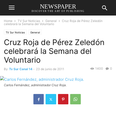
NEWSPAPER
DISCOVER THE ART OF PUBLISHING
Home
TV Sur Noticias
General
Cruz Roja de Pérez Zeledón
celebrará la Semana del Voluntario
TV Sur Noticias
General
Cruz Roja de Pérez Zeledón
celebrará la Semana del
Voluntario
1400
0
By
Tv Sur Canal 14
-
23 de junio de 2011
Carlos Fernández, administrador Cruz Roja.