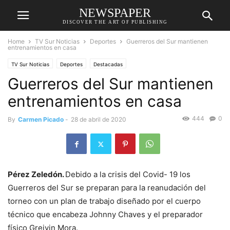
NEWSPAPER
DISCOVER THE ART OF PUBLISHING
Home
TV Sur Noticias
Deportes
Guerreros del Sur mantienen
entrenamientos en casa
TV Sur Noticias
Deportes
Destacadas
Guerreros del Sur mantienen
entrenamientos en casa
444
0
By
Carmen Picado
-
28 de abril de 2020
Pérez Zeledón.
Debido a la crisis del Covid- 19 los
Guerreros del Sur se preparan para la reanudación del
torneo con un plan de trabajo diseñado por el cuerpo
técnico que encabeza Johnny Chaves y el preparador
físico Greivin Mora.