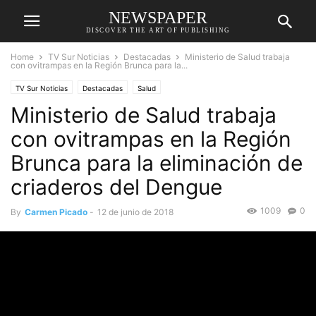
NEWSPAPER
DISCOVER THE ART OF PUBLISHING
Home
TV Sur Noticias
Destacadas
Ministerio de Salud trabaja
con ovitrampas en la Región Brunca para la...
TV Sur Noticias
Destacadas
Salud
Ministerio de Salud trabaja
con ovitrampas en la Región
Brunca para la eliminación de
criaderos del Dengue
1009
0
By
Carmen Picado
-
12 de junio de 2018