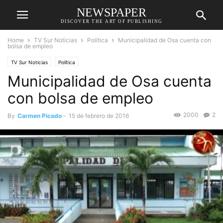
NEWSPAPER
DISCOVER THE ART OF PUBLISHING
Home
TV Sur Noticias
Política
Municipalidad de Osa cuenta con
bolsa de empleo
TV Sur Noticias
Política
Municipalidad de Osa cuenta
con bolsa de empleo
2000
2
By
Carmen Picado
-
15 de febrero de 2016