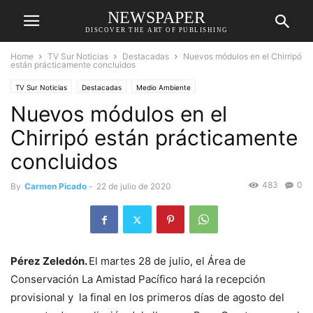
NEWSPAPER
DISCOVER THE ART OF PUBLISHING
Home
TV Sur Noticias
Destacadas
Nuevos módulos en el Chirripó
están prácticamente concluidos
TV Sur Noticias
Destacadas
Medio Ambiente
Nuevos módulos en el
Chirripó están prácticamente
concluidos
483
0
By
Carmen Picado
-
22 de julio de 2020
Pérez Zeledón.
El martes 28 de julio, el Área de
Conservación La Amistad Pacífico hará la recepción
provisional y la final en los primeros días de agosto del