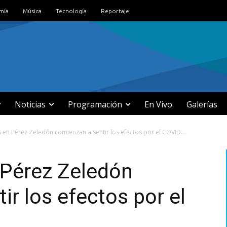
mía
Música
Tecnología
Reportaje
Noticias
Programación
En Vivo
Galerías
 en Pérez Zeledón comienzan a sentir los efectos por el COVID...
 Pérez Zeledón
ir los efectos por el