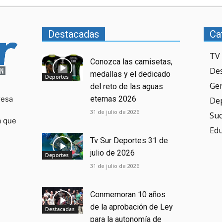
Destacadas
Ca
TV 
Conozca las camisetas,
De
medallas y el dedicado
Deportes
Ge
del reto de las aguas
resa
eternas 2026
De
31 de julio de 2026
Su
a que
Ed
Tv Sur Deportes 31 de
julio de 2026
Deportes
31 de julio de 2026
Conmemoran 10 años
de la aprobación de Ley
Destacadas
para la autonomía de