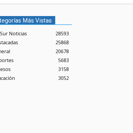
tegorías Más Vistas
Sur Noticias
28593
stacadas
25868
neral
20678
portes
5683
cesos
3158
ucación
3052