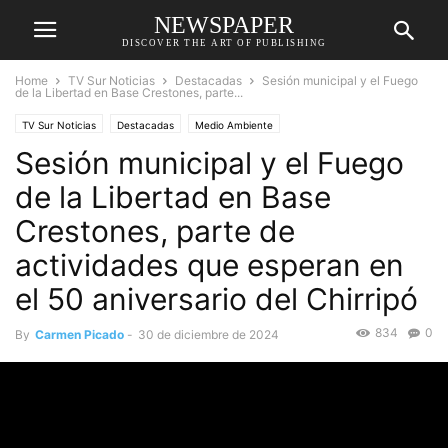
NEWSPAPER
DISCOVER THE ART OF PUBLISHING
Home
TV Sur Noticias
Destacadas
Sesión municipal y el Fuego
de la Libertad en Base Crestones, parte...
TV Sur Noticias
Destacadas
Medio Ambiente
Sesión municipal y el Fuego
de la Libertad en Base
Crestones, parte de
actividades que esperan en
el 50 aniversario del Chirripó
834
0
By
Carmen Picado
-
30 de diciembre de 2024