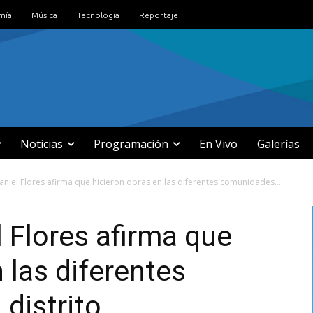
mía
Música
Tecnología
Reportaje
Noticias
Programación
En Vivo
Galerías
aniel Flores afirma que hicieron obras en las diferentes comunidades...
l Flores afirma que
 las diferentes
distrito