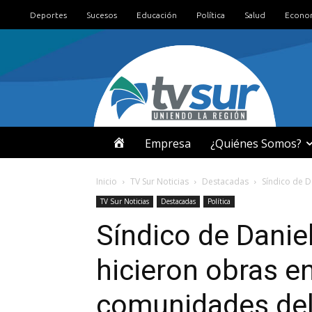
Deportes
Sucesos
Educación
Política
Salud
Econo
I
Empresa
¿Quiénes Somos?
N
Inicio
TV Sur Noticias
Destacadas
Síndico de D
TV Sur Noticias
Destacadas
Política
I
Síndico de Danie
C
hicieron obras en
I
comunidades del 
O