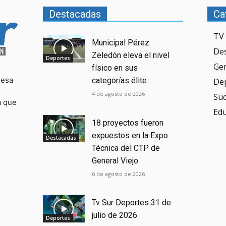
Destacadas
Ca
TV 
Municipal Pérez
De
Zeledón eleva el nivel
Deportes
Ge
físico en sus
resa
categorías élite
De
4 de agosto de 2026
Su
a que
Ed
18 proyectos fueron
expuestos en la Expo
Destacadas
Técnica del CTP de
General Viejo
6 de agosto de 2026
Tv Sur Deportes 31 de
julio de 2026
Deportes