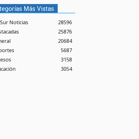
tegorías Más Vistas
Sur Noticias
28596
stacadas
25876
neral
20684
portes
5687
cesos
3158
ucación
3054