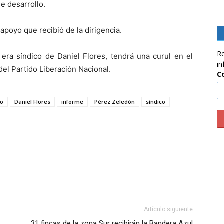
e desarrollo.
poyo que recibió de la dirigencia.
Re
 era síndico de Daniel Flores, tendrá una curul en el
in
del Partido Liberación Nacional.
C
to
Daniel Flores
informe
Pérez Zeledón
síndico
Artículo siguiente
31 fincas de la zona Sur recibirán la Bandera Azul