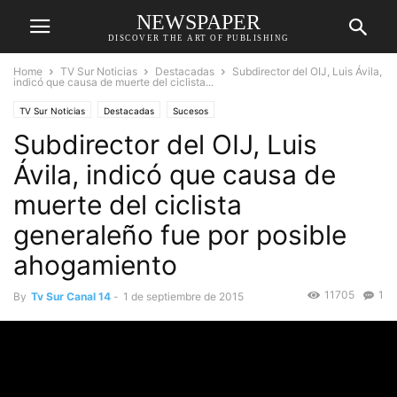
NEWSPAPER
DISCOVER THE ART OF PUBLISHING
Home
TV Sur Noticias
Destacadas
Subdirector del OIJ, Luis Ávila,
indicó que causa de muerte del ciclista...
TV Sur Noticias
Destacadas
Sucesos
Subdirector del OIJ, Luis
Ávila, indicó que causa de
muerte del ciclista
generaleño fue por posible
ahogamiento
11705
1
By
Tv Sur Canal 14
-
1 de septiembre de 2015