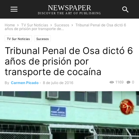
NEWSPAPER
DISCOVER THE ART OF PUBLISHING
Home
TV Sur Noticias
Sucesos
Tribunal Penal de Osa dictó 6
años de prisión por transporte de...
TV Sur Noticias
Sucesos
Tribunal Penal de Osa dictó 6
años de prisión por
transporte de cocaína
1169
0
By
Carmen Picado
-
8 de julio de 2016