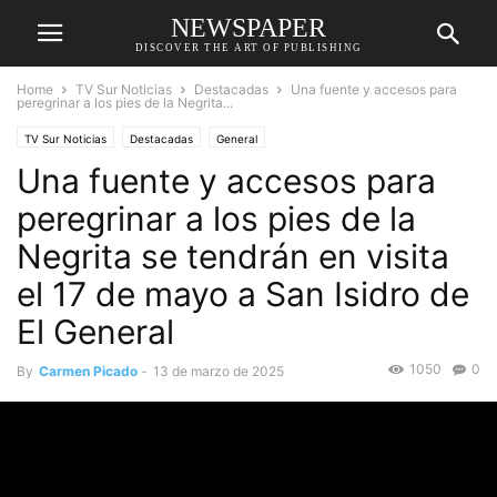
NEWSPAPER
DISCOVER THE ART OF PUBLISHING
Home
TV Sur Noticias
Destacadas
Una fuente y accesos para
peregrinar a los pies de la Negrita...
TV Sur Noticias
Destacadas
General
Una fuente y accesos para
peregrinar a los pies de la
Negrita se tendrán en visita
el 17 de mayo a San Isidro de
El General
1050
0
By
Carmen Picado
-
13 de marzo de 2025