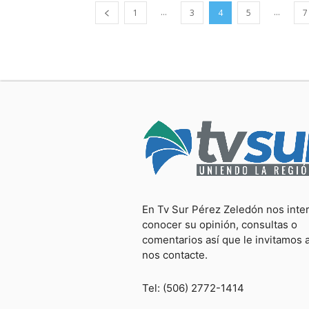
...
...
1
3
4
5
7
En Tv Sur Pérez Zeledón nos inte
conocer su opinión, consultas o
comentarios así que le invitamos 
nos contacte.
Tel: (506) 2772-1414