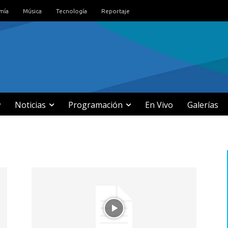
mía
Música
Tecnología
Reportaje
Noticias
Programación
En Vivo
Galerías