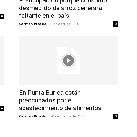
n
Preocupación porque consumo
desmedido de arroz generará
faltante en el país
0
Carmen Picado
-
2 de abril de 2020
0
En Punta Burica están
preocupados por el
abastecimiento de alimentos
0
Carmen Picado
-
30 de marzo de 2020
0