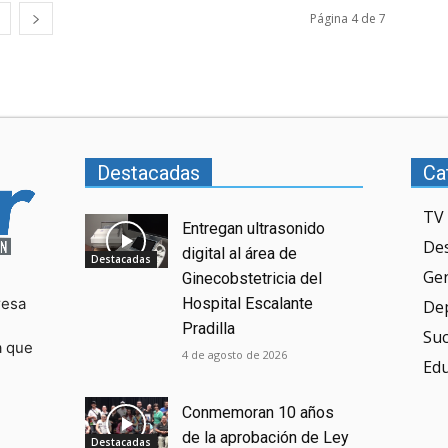
Página 4 de 7
Destacadas
Ca
TV 
Entregan ultrasonido
De
digital al área de
Destacadas
Ge
Ginecobstetricia del
resa
Hospital Escalante
De
Pradilla
Su
a que
4 de agosto de 2026
Ed
Conmemoran 10 años
de la aprobación de Ley
Destacadas