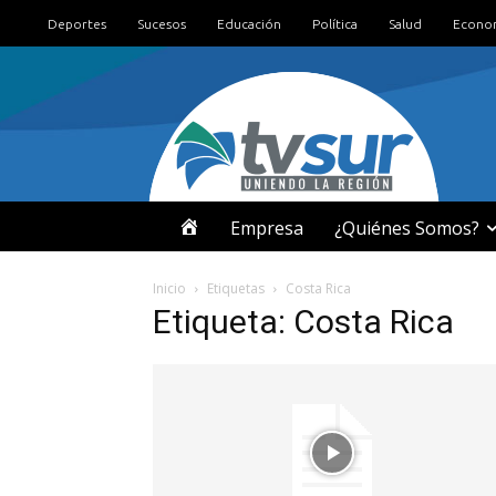
Deportes
Sucesos
Educación
Política
Salud
Econo
I
Empresa
¿Quiénes Somos?
N
Inicio
Etiquetas
Costa Rica
Etiqueta: Costa Rica
I
C
I
O