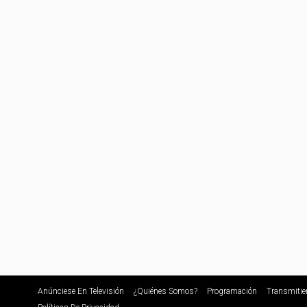
Anúnciese En Televisión
¿Quiénes Somos?
Programación
Transmitie