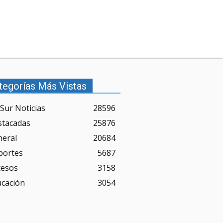
tegorías Más Vistas
Sur Noticias
28596
stacadas
25876
neral
20684
portes
5687
cesos
3158
ucación
3054