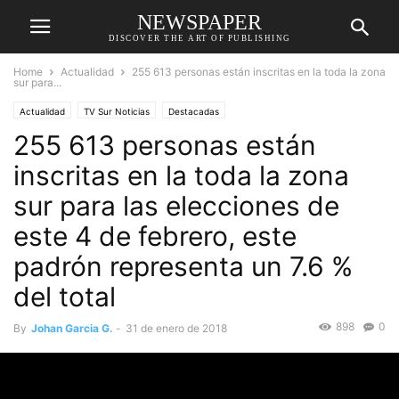
NEWSPAPER
DISCOVER THE ART OF PUBLISHING
Home
Actualidad
255 613 personas están inscritas en la toda la zona
sur para...
Actualidad
TV Sur Noticias
Destacadas
255 613 personas están
inscritas en la toda la zona
sur para las elecciones de
este 4 de febrero, este
padrón representa un 7.6 %
del total
898
0
By
Johan Garcia G.
-
31 de enero de 2018