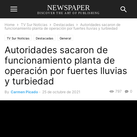
NEWSPAPER
DISCOVER THE ART OF PUBLISHING
Home
TV Sur Noticias
Destacadas
Autoridades sacaron de
funcionamiento planta de operación por fuertes lluvias y turbiedad
TV Sur Noticias
Destacadas
General
Autoridades sacaron de
funcionamiento planta de
operación por fuertes lluvias
y turbiedad
797
0
By
Carmen Picado
-
25 de octubre de 2021