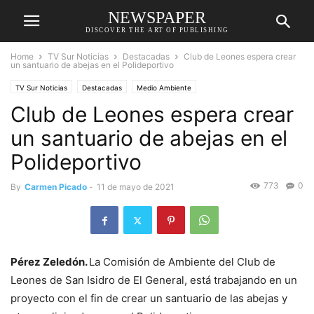
NEWSPAPER
DISCOVER THE ART OF PUBLISHING
Home
TV Sur Noticias
Destacadas
Club de Leones espera crear
un santuario de abejas en el Polideportivo
TV Sur Noticias
Destacadas
Medio Ambiente
Club de Leones espera crear
un santuario de abejas en el
Polideportivo
773
0
By
Carmen Picado
-
11 de mayo de 2021
Pérez Zeledón.
La Comisión de Ambiente del Club de
Leones de San Isidro de El General, está trabajando en un
proyecto con el fin de crear un santuario de las abejas y