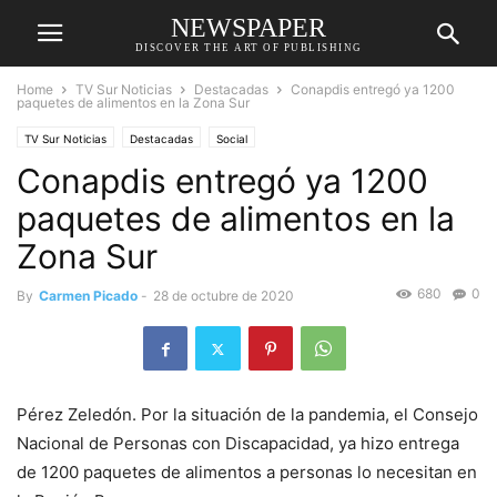
NEWSPAPER
DISCOVER THE ART OF PUBLISHING
Home
TV Sur Noticias
Destacadas
Conapdis entregó ya 1200
paquetes de alimentos en la Zona Sur
TV Sur Noticias
Destacadas
Social
Conapdis entregó ya 1200
paquetes de alimentos en la
Zona Sur
680
0
By
Carmen Picado
-
28 de octubre de 2020
Pérez Zeledón. Por la situación de la pandemia, el Consejo
Nacional de Personas con Discapacidad, ya hizo entrega
de 1200 paquetes de alimentos a personas lo necesitan en