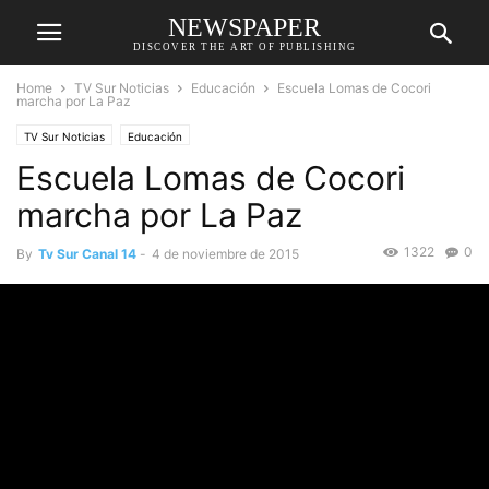
NEWSPAPER
DISCOVER THE ART OF PUBLISHING
Home
TV Sur Noticias
Educación
Escuela Lomas de Cocori
marcha por La Paz
TV Sur Noticias
Educación
Escuela Lomas de Cocori
marcha por La Paz
1322
0
By
Tv Sur Canal 14
-
4 de noviembre de 2015