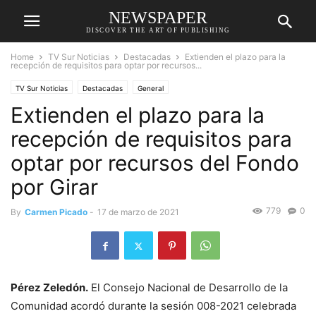
NEWSPAPER
DISCOVER THE ART OF PUBLISHING
Home
TV Sur Noticias
Destacadas
Extienden el plazo para la
recepción de requisitos para optar por recursos...
TV Sur Noticias
Destacadas
General
Extienden el plazo para la
recepción de requisitos para
optar por recursos del Fondo
por Girar
779
0
By
Carmen Picado
-
17 de marzo de 2021
Pérez Zeledón.
El Consejo Nacional de Desarrollo de la
Comunidad acordó durante la sesión 008-2021 celebrada