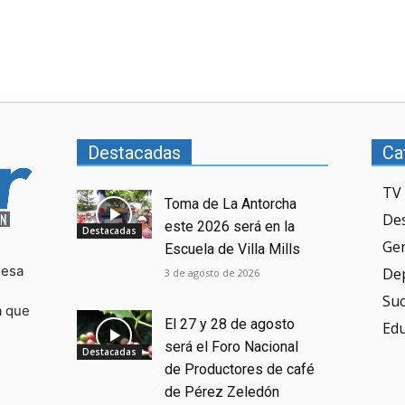
Destacadas
Ca
TV 
Toma de La Antorcha
De
este 2026 será en la
Destacadas
Ge
Escuela de Villa Mills
resa
De
3 de agosto de 2026
Su
a que
El 27 y 28 de agosto
Ed
será el Foro Nacional
Destacadas
de Productores de café
de Pérez Zeledón