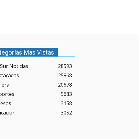
tegorías Más Vistas
Sur Noticias
28593
stacadas
25868
neral
20678
portes
5683
cesos
3158
ucación
3052