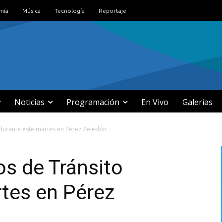
mía
Música
Tecnología
Reportaje
Noticias
Programación
En Vivo
Galerías
 durante este martes en Pérez Zeledón
os de Tránsito
tes en Pérez