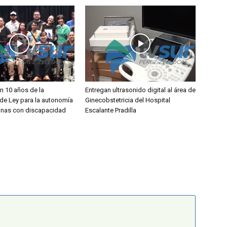
 10 años de la
Entregan ultrasonido digital al área de
de Ley para la autonomía
Ginecobstetricia del Hospital
onas con discapacidad
Escalante Pradilla