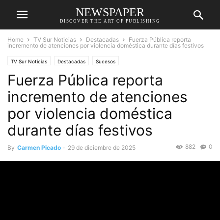
NEWSPAPER
DISCOVER THE ART OF PUBLISHING
Home
TV Sur Noticias
Destacadas
Fuerza Pública reporta
incremento de atenciones por violencia doméstica durante días festivos
TV Sur Noticias
Destacadas
Sucesos
Fuerza Pública reporta
incremento de atenciones
por violencia doméstica
durante días festivos
882
0
By
Carmen Picado
-
29 de diciembre de 2025