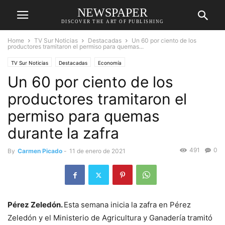
NEWSPAPER
DISCOVER THE ART OF PUBLISHING
Home
TV Sur Noticias
Destacadas
Un 60 por ciento de los
productores tramitaron el permiso para quemas...
TV Sur Noticias
Destacadas
Economía
Un 60 por ciento de los
productores tramitaron el
permiso para quemas
durante la zafra
491
0
By
Carmen Picado
-
11 de enero de 2021
Pérez Zeledón.
Esta semana inicia la zafra en Pérez
Zeledón y el Ministerio de Agricultura y Ganadería tramitó