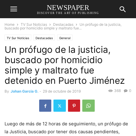
NEWSPAPER
DISCOVER THE ART OF PUBLISHING
Home
TV Sur Noticias
Destacadas
Un prófugo de la justicia,
buscado por homicidio simple y maltrato fue...
TV Sur Noticias
Destacadas
General
Un prófugo de la justicia,
buscado por homicidio
simple y maltrato fue
detenido en Puerto Jiménez
368
0
By
Johan Garcia G.
-
29 de octubre de 2019
Luego de más de 12 horas de seguimiento, un prófugo de
la Justicia, buscado por tener dos causas pendientes,