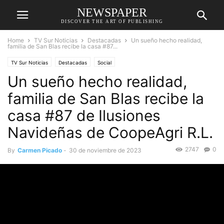
NEWSPAPER
DISCOVER THE ART OF PUBLISHING
Home
TV Sur Noticias
Destacadas
Un sueño hecho realidad,
familia de San Blas recibe la casa #87...
TV Sur Noticias
Destacadas
Social
Un sueño hecho realidad,
familia de San Blas recibe la
casa #87 de Ilusiones
Navideñas de CoopeAgri R.L.
2747
0
By
Carmen Picado
-
30 de noviembre de 2023