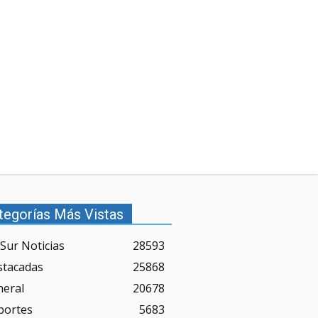
tegorías Más Vistas
Sur Noticias
28593
stacadas
25868
neral
20678
portes
5683