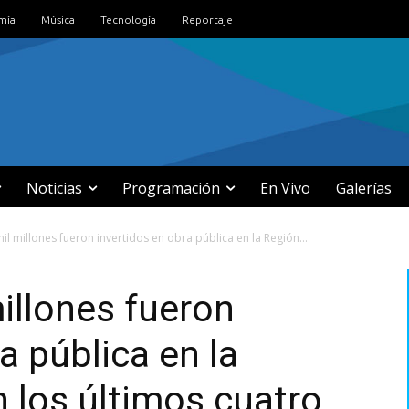
mía
Música
Tecnología
Reportaje
Noticias
Programación
En Vivo
Galerías
l millones fueron invertidos en obra pública en la Región...
illones fueron
a pública en la
 los últimos cuatro