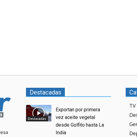
Destacadas
Ca
TV 
Exportan por primera
De
vez aceite vegetal
Destacadas
Ge
desde Golfito hasta La
resa
India
De