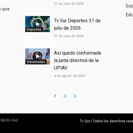
31 de julio de 2026
Su
a que
Ed
Tv Sur Deportes 31 de
julio de 2026
Deportes
31 de julio de 2026
Así quedó conformada
la junta directiva de la
Destacadas
UPIAV
4 de agosto de 2026
ndo En Vivo
Tv Sur | Todos los derechos re