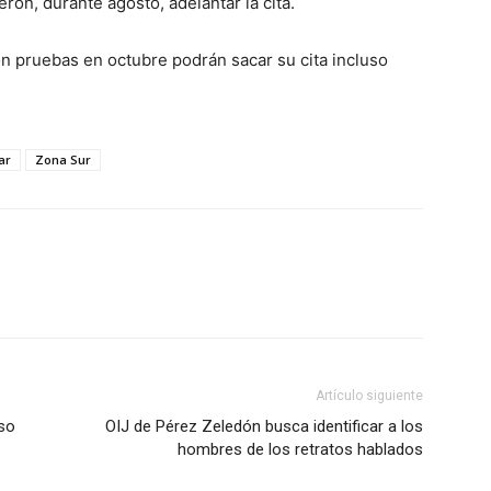
ron, durante agosto, adelantar la cita.
on pruebas en octubre podrán sacar su cita incluso
ar
Zona Sur
Artículo siguiente
so
OIJ de Pérez Zeledón busca identificar a los
hombres de los retratos hablados