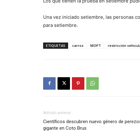
Los que tienen la prueba en setiembre pudie
Una vez iniciado setiembre, las personas c
para setiembre.
ETIQUETAS
carros
MOPT
restricción vehicul
Artículo anterior
Científicos descubren nuevo género de perezo
gigante en Coto Brus