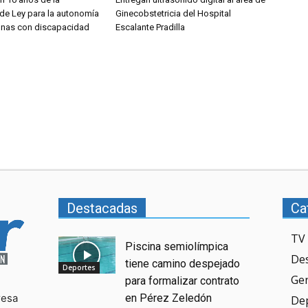
de Ley para la autonomía
Ginecobstetricia del Hospital
onas con discapacidad
Escalante Pradilla
Destacadas
Ca
TV 
Piscina semiolímpica
De
tiene camino despejado
Deportes
Ge
para formalizar contrato
resa
en Pérez Zeledón
De