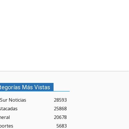
tegorías Más Vistas
Sur Noticias
28593
stacadas
25868
neral
20678
portes
5683