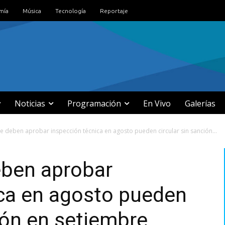
mía
Música
Tecnología
Reportaje
Noticias
Programación
En Vivo
Galerías
e deben aprobar inspección técnica en agosto pueden circular sin sanción...
eben aprobar
ica en agosto pueden
ción en setiembre