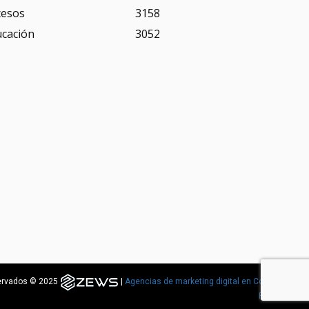
cesos
3158
ucación
3052
servados © 2025
|
Agencias de marketing digital en Costa
Rica