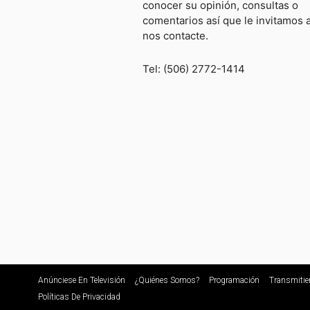
conocer su opinión, consultas o
comentarios así que le invitamos 
nos contacte.
Tel: (506) 2772-1414
Anúnciese En Televisión
¿Quiénes Somos?
Programación
Transmitie
Políticas De Privacidad