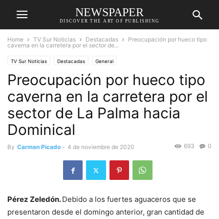
NEWSPAPER
DISCOVER THE ART OF PUBLISHING
Home
TV Sur Noticias
Destacadas
Preocupación por hueco tipo
caverna en la carretera por el sector de...
TV Sur Noticias
Destacadas
General
Preocupación por hueco tipo
caverna en la carretera por el
sector de La Palma hacia
Dominical
693
0
By
Carmen Picado
-
4 de noviembre de 2020
Pérez Zeledón.
Debido a los fuertes aguaceros que se
presentaron desde el domingo anterior, gran cantidad de